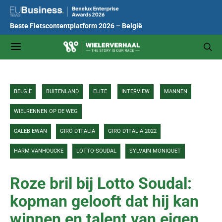
Beste Fietscontentplatform 2026 – België
BELGIË
BUITENLAND
ELITE
INTERVIEW
MANNEN
WIELRENNEN OP DE WEG
CALEB EWAN
GIRO D'ITALIA
GIRO D'ITALIA 2022
HARM VANHOUCKE
LOTTO-SOUDAL
SYLVAIN MONIQUET
Roze bril bij Lotto Soudal:
kopman gelooft dat hij kan
winnen en talent van eigen