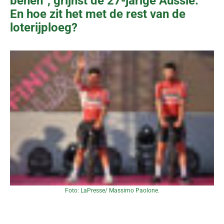
benen”, grijnst de 27-jarige Aussie.
En hoe zit het met de rest van de
loterijploeg?
Foto: LaPresse/ Massimo Paolone.