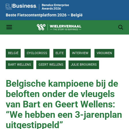
Beste Fietscontentplatform 2026 – België
BELGIË
CYCLOCROSS
ELITE
INTERVIEW
VROUWEN
BART WELLENS
GEERT WELLENS
JULIE BROUWERS
Belgische kampioene bij de
beloften onder de vleugels
van Bart en Geert Wellens:
“We hebben een 3-jarenplan
uitgestippeld”