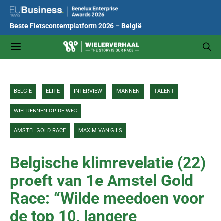
Beste Fietscontentplatform 2026 – België
BELGIË
ELITE
INTERVIEW
MANNEN
TALENT
WIELRENNEN OP DE WEG
AMSTEL GOLD RACE
MAXIM VAN GILS
Belgische klimrevelatie (22)
proeft van 1e Amstel Gold
Race: “Wilde meedoen voor
de top 10, langere