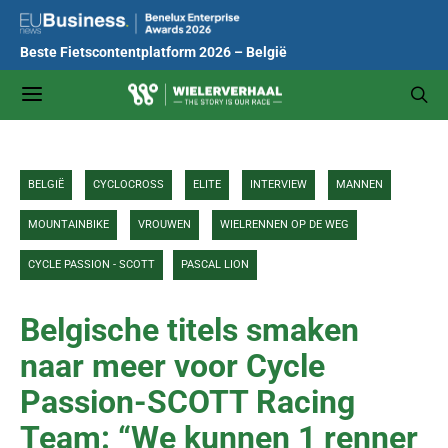
Beste Fietscontentplatform 2026 – België
BELGIË
CYCLOCROSS
ELITE
INTERVIEW
MANNEN
MOUNTAINBIKE
VROUWEN
WIELRENNEN OP DE WEG
CYCLE PASSION - SCOTT
PASCAL LION
Belgische titels smaken
naar meer voor Cycle
Passion-SCOTT Racing
Team: “We kunnen 1 renner