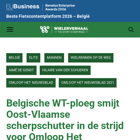
Beste Fietscontentplatform 2026 – België
BELGIË
ELITE
MANNEN
WIELRENNEN OP DE WEG
AIMÉ DE GENDT
HILAIRE VAN DER SCHUEREN
OMLOOP HET NIEUWSBLAD
OMLOOP HET NIEUWSBLAD 2021
Belgische WT-ploeg smijt
Oost-Vlaamse
scherpschutter in de strijd
voor Omloop Het