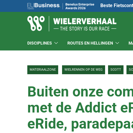
Beste Fietscon
DISCIPLINES
ROUTES EN HELLINGEN
M
MATERIAALZONE
WIELRENNEN OP DE WEG
SCOTT
SC
Buiten onze com
met de Addict e
eRide, paradepa