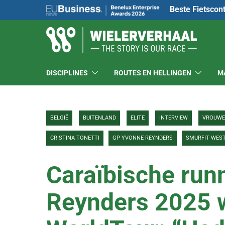
Beste Fietscon
DISCIPLINES
ROUTES EN HELLINGEN
M
BELGIË
BUITENLAND
ELITE
INTERVIEW
VROUW
CRISTINA TONETTI
GP YVONNE REYNDERS
SMURFIT WES
Caraïbische run
Reynders 2025 w