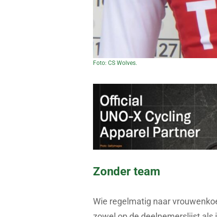
Foto: CS Wolves.
Zonder team
Wie regelmatig naar vrouwenkoer
zowel op de deelnemerslijst als i