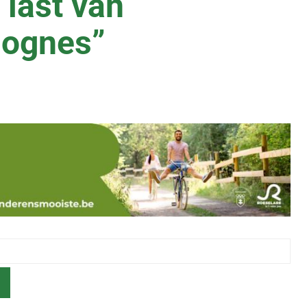
 last van
sognes”