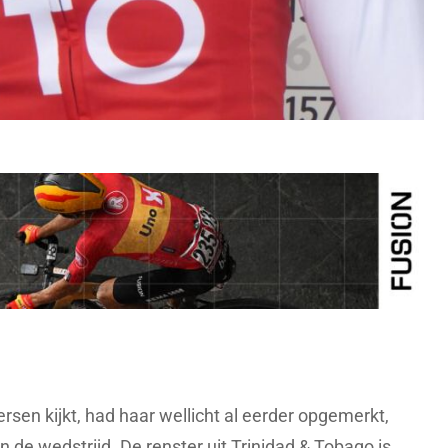
sen kijkt, had haar wellicht al eerder opgemerkt,
n de wedstrijd. De renster uit Trinidad & Tobago is