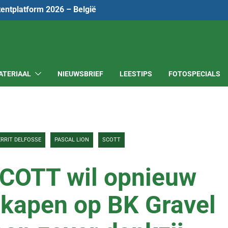
tentplatform 2026 – België
ATERIAAL
NIEUWSBRIEF
LEESTIPS
FOTOSPECIALS
RRIT DELFOSSE
PASCAL LION
SCOTT
SCOTT wil opnieuw
egkapen op BK Gravel