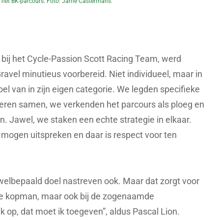
 het BK-parcours. Foto: Jarne Castermans.
d bij het Cycle-Passion Scott Racing Team, werd
avel minutieus voorbereid. Niet individueel, maar in
oel van in zijn eigen categorie. We legden specifieke
eren samen, we verkenden het parcours als ploeg en
 Jawel, we staken een echte strategie in elkaar.
 mogen uitspreken en daar is respect voor ten
welbepaald doel nastreven ook. Maar dat zorgt voor
j de kopman, maar ook bij de zogenaamde
uk op, dat moet ik toegeven”, aldus Pascal Lion.