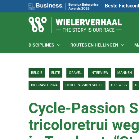
Beste Fietscon
DISCIPLINES
ROUTES EN HELLINGEN
M
BELGIË
ELITE
GRAVEL
INTERVIEW
MANNEN
BK GRAVEL 2024
CYCLE-PASSION SCOTT
DT SWISS
GE
Cycle-Passion 
tricoloretrui w