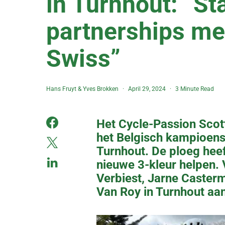
in Turnhout: “St
partnerships m
Swiss”
Hans Fruyt
&
Yves Brokken
April 29, 2024
3 Minute Read
Het Cycle-Passion Scot
het Belgisch kampioens
Turnhout. De ploeg heef
nieuwe 3-kleur helpen.
Verbiest, Jarne Caster
Van Roy in Turnhout aan