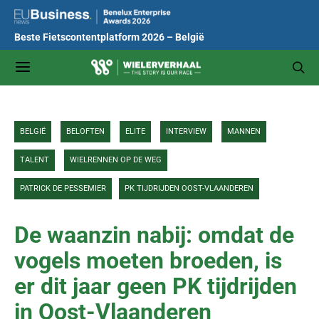
Beste Fietscontentplatform 2026 – België
BELGIË
BELOFTEN
ELITE
INTERVIEW
MANNEN
TALENT
WIELRENNEN OP DE WEG
PATRICK DE PESSEMIER
PK TIJDRIJDEN OOST-VLAANDEREN
De waanzin nabij: omdat de
vogels moeten broeden, is
er dit jaar geen PK tijdrijden
in Oost-Vlaanderen