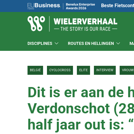
Beste Fietscon
DISCIPLINES
ROUTES EN HELLINGEN
M
BELGIË
CYCLOCROSS
ELITE
INTERVIEW
VROUW
Dit is er aan de
Verdonschot (28)
half jaar out is: 