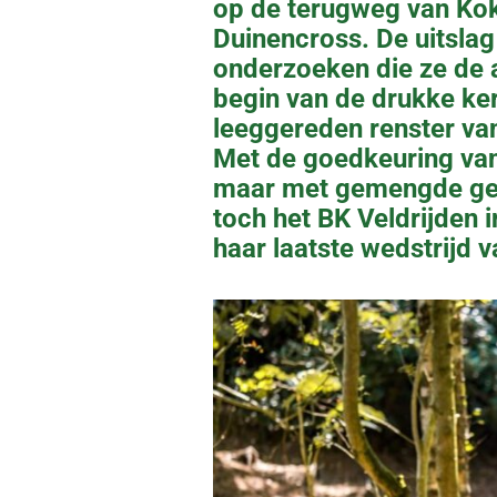
op de terugweg van Kok
Duinencross. De uitslag 
onderzoeken die ze de a
begin van de drukke ke
leeggereden renster va
Met de goedkeuring van
maar met gemengde gev
toch het BK Veldrijden
haar laatste wedstrijd v