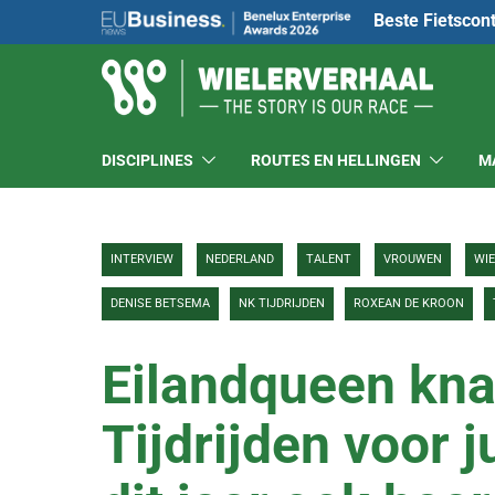
Beste Fietscon
DISCIPLINES
ROUTES EN HELLINGEN
M
INTERVIEW
NEDERLAND
TALENT
VROUWEN
WI
DENISE BETSEMA
NK TIJDRIJDEN
ROXEAN DE KROON
Eilandqueen knal
Tijdrijden voor 