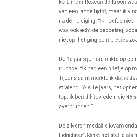
kort, maar Roxean de Kroon was
van een lange tijdrit, maar ik vin
na de huldiging. “Ik hoefde niet
was ook echt de bedoeling, zodat i
niet op, het ging echt precies zo
De 1e jaars juniore mikte op ee
truc toe. “Ik had een briefje op m
Tijdens de rit merkte ik dat ik da
stralend. “Als 1e jaars, het opn
top. Ik ben dik tevreden, die 45
overbruggen.”
De zilveren medaille kwam ondan
tijdrijdster”, klinkt het stellig a