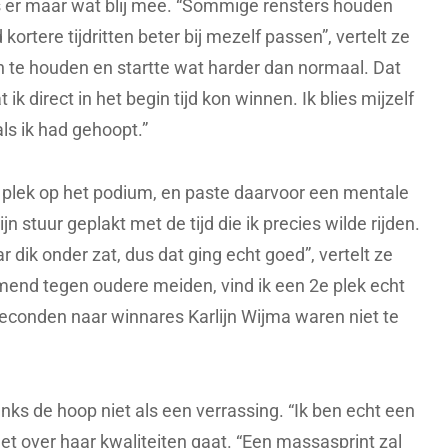
 er maar wat blij mee. “Sommige rensters houden
d kortere tijdritten beter bij mezelf passen”, vertelt ze
 in te houden en startte wat harder dan normaal. Dat
k direct in het begin tijd kon winnen. Ik blies mijzelf
als ik had gehoopt.”
n plek op het podium, en paste daarvoor een mentale
ijn stuur geplakt met de tijd die ik precies wilde rijden.
ar dik onder zat, dus dat ging echt goed”, vertelt ze
emend tegen oudere meiden, vind ik een 2e plek echt
 seconden naar winnares Karlijn Wijma waren niet te
ks de hoop niet als een verrassing. “Ik ben echt een
ls het over haar kwaliteiten gaat. “Een massasprint zal