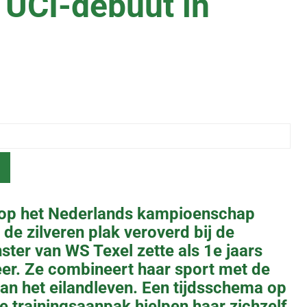
r UCI-debuut in
 op het Nederlands kampioenschap
 de zilveren plak veroverd bij de
ster van WS Texel zette als 1e jaars
eer. Ze combineert haar sport met de
van het eilandleven. Een tijdsschema op
e trainingsaanpak hielpen haar zichzelf