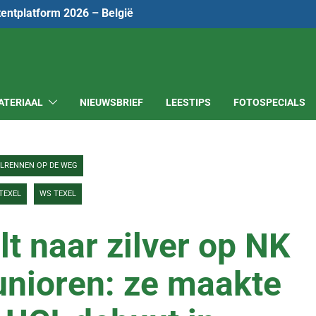
tentplatform 2026 – België
ATERIAAL
NIEUWSBRIEF
LEESTIPS
FOTOSPECIALS
ELRENNEN OP DE WEG
TEXEL
WS TEXEL
t naar zilver op NK
junioren: ze maakte