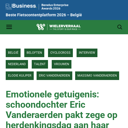
Beste Fietscontentplatform 2026 – België
BELGIË
BELOFTEN
CYCLOCROSS
INTERVIEW
NEDERLAND
TALENT
VROUWEN
ELODIE KUIJPER
ERIC VANDERAERDEN
MASSIMO VANDERAERDEN
Emotionele getuigenis:
schoondochter Eric
Vanderaerden pakt zege op
herdenkingsdag aan haar