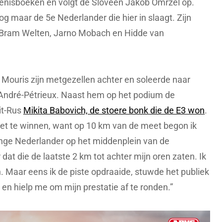
edenisboeken en volgt de Sloveen Jakob Omržel op.
og maar de 5e Nederlander die hier in slaagt. Zijn
Bram Welten, Jarno Mobach en Hidde van
t Mouris zijn metgezellen achter en soleerde naar
 André-Pétrieux. Naast hem op het podium de
it-Rus
Mikita Babovich, de stoere bonk die de E3 won
.
 weet te winnen, want op 10 km van de meet begon ik
jonge Nederlander op het middenplein van de
dat die de laatste 2 km tot achter mijn oren zaten. Ik
 Maar eens ik de piste opdraaide, stuwde het publiek
n en hielp me om mijn prestatie af te ronden.”