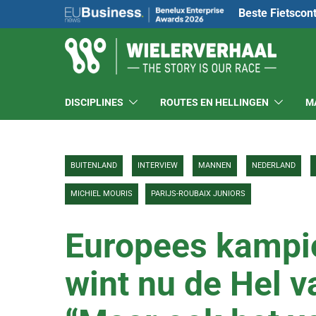
Beste Fietscon
DISCIPLINES
ROUTES EN HELLINGEN
M
BUITENLAND
INTERVIEW
MANNEN
NEDERLAND
MICHIEL MOURIS
PARIJS-ROUBAIX JUNIORS
Europees kampio
wint nu de Hel v