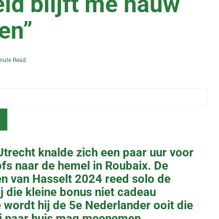
ld blijft me nauw
gen”
nute Read
 Utrecht knalde zich een paar uur voor
fs naar de hemel in Roubaix. De
en van Hasselt 2024 reed solo de
j die kleine bonus niet cadeau
 wordt hij de 5e Nederlander ooit die
sei naar huis mag meenemen.