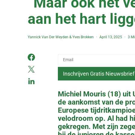
“Maar ook het ve
aan het hart lig
Yannick Van Der Weyden
&
Yves Brokken
April 13, 2025
3 Mi
Michiel Mouris (18) uit
de aankomst van de pro
Europese tijdritkampio
velodroom op. Al had hi
gekregen. Met zijn zege
bij de junioren de kas