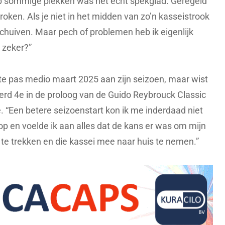
p sommige plekken was het echt spekglad. Geregeld
roken. Als je niet in het midden van zo’n kasseistrook
schuiven. Maar pech of problemen heb ik eigenlijk
, zeker?”
tte pas medio maart 2025 aan zijn seizoen, maar wist
werd 4e in de proloog van de Guido Reybrouck Classic
. “Een betere seizoenstart kon ik me inderdaad niet
p en voelde ik aan alles dat de kans er was om mijn
te trekken en die kassei mee naar huis te nemen.”