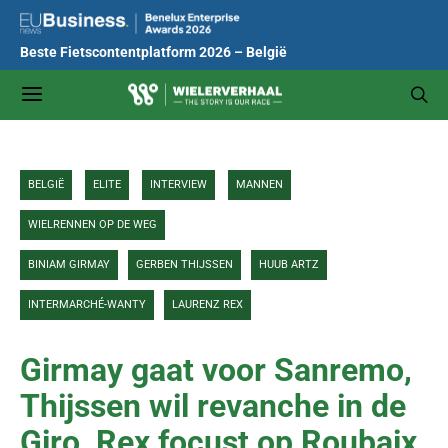
Beste Fietscontentplatform 2026 – België
BELGIË
ELITE
INTERVIEW
MANNEN
WIELRENNEN OP DE WEG
BINIAM GIRMAY
GERBEN THIJSSEN
HUUB ARTZ
INTERMARCHÉ-WANTY
LAURENZ REX
Girmay gaat voor Sanremo,
Thijssen wil revanche in de
Giro, Rex focust op Roubaix,