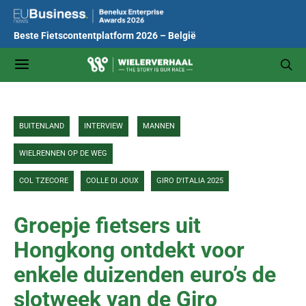
Beste Fietscontentplatform 2026 – België
BUITENLAND
INTERVIEW
MANNEN
WIELRENNEN OP DE WEG
COL TZECORE
COLLE DI JOUX
GIRO D'ITALIA 2025
Groepje fietsers uit
Hongkong ontdekt voor
enkele duizenden euro’s de
slotweek van de Giro