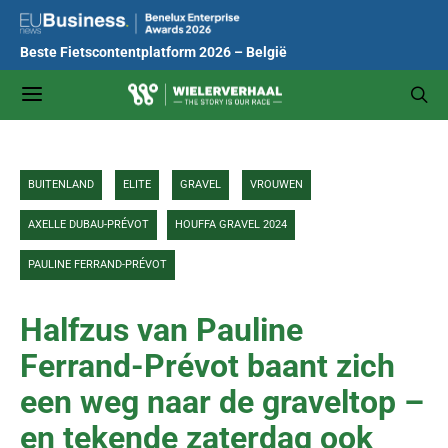
Beste Fietscontentplatform 2026 – België
BUITENLAND
ELITE
GRAVEL
VROUWEN
AXELLE DUBAU-PRÉVOT
HOUFFA GRAVEL 2024
PAULINE FERRAND-PRÉVOT
Halfzus van Pauline
Ferrand-Prévot baant zich
een weg naar de graveltop –
en tekende zaterdag ook