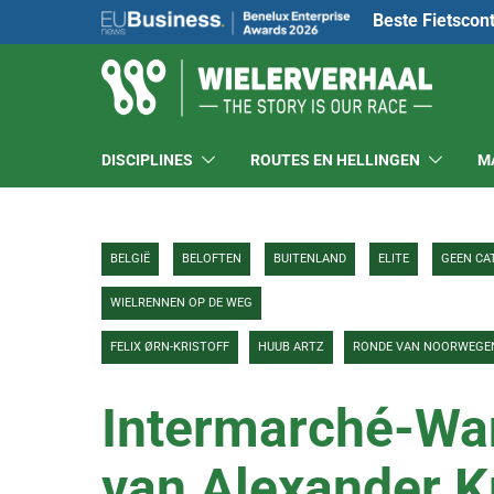
Beste Fietscon
DISCIPLINES
ROUTES EN HELLINGEN
M
BELGIË
BELOFTEN
BUITENLAND
ELITE
GEEN CA
WIELRENNEN OP DE WEG
FELIX ØRN-KRISTOFF
HUUB ARTZ
RONDE VAN NOORWEGE
Intermarché-Wan
van Alexander Kri