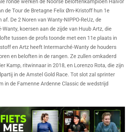
ale ronde werken de Noorse beloftenkampioen Halvor
n de Tour de Bretagne Felix Ørn-Kristoff hun 1e
 af. De 2 Noren van Wanty-NIPPO-ReUz, de
-Wanty, koersen aan de zijde van Huub Artz, die
belofte tussen de profs toonde met een 11e plaats in
stoff en Artz heeft Intermarché-Wanty de houders
nioren en beloften in de rangen. Ze zullen omkaderd
r Kamp, ritwinnaar in 2018, en Lorenzo Rota, die zijn
artij in de Amstel Gold Race. Tot slot zal sprinter
um in de Famenne Ardenne Classic de wedstrijd