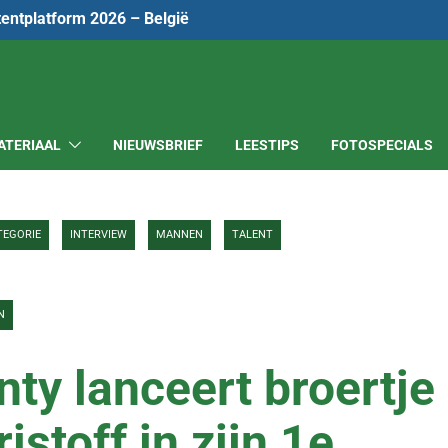
tentplatform 2026 – België
ATERIAAL
NIEUWSBRIEF
LEESTIPS
FOTOSPECIALS
TEGORIE
INTERVIEW
MANNEN
TALENT
N
ty lanceert broertje
stoff in zijn 1e