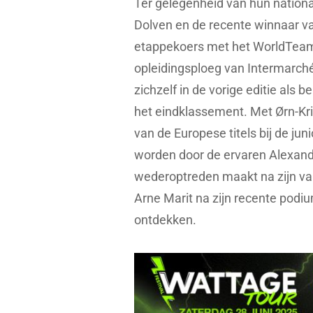
Ter gelegenheid van hun nation
Dolven en de recente winnaar va
etappekoers met het WorldTeam
opleidingsploeg van Intermarché
zichzelf in de vorige editie als 
het eindklassement. Met Ørn-Kri
van de Europese titels bij de ju
worden door de ervaren Alexande
wederoptreden maakt na zijn valp
Arne Marit na zijn recente podi
ontdekken.