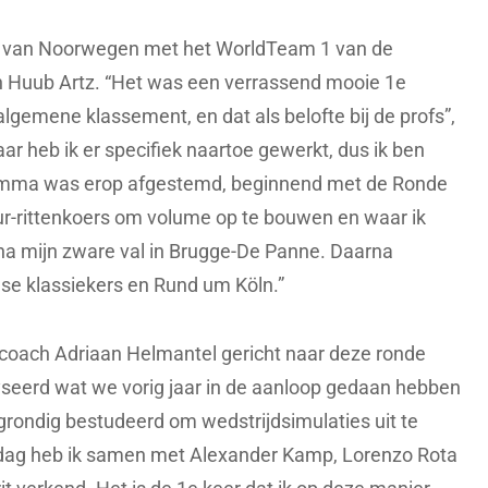
e van Noorwegen met het WorldTeam 1 van de
n Huub Artz. “Het was een verrassend mooie 1e
algemene klassement, en dat als belofte bij de profs”,
jaar heb ik er specifiek naartoe gewerkt, dus ik ben
amma was erop afgestemd, beginnend met de Ronde
r-rittenkoers om volume op te bouwen en waar ik
a mijn zware val in Brugge-De Panne. Daarna
nse klassiekers en Rund um Köln.”
n coach Adriaan Helmantel gericht naar deze ronde
eerd wat we vorig jaar in de aanloop gedaan hebben
grondig bestudeerd om wedstrijdsimulaties uit te
sdag heb ik samen met Alexander Kamp, Lorenzo Rota