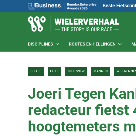
Beste Fietscon
DISCIPLINES
ROUTES EN HELLINGEN
M
BELGIË
ELITE
INTERVIEW
MANNEN
WIELRENNE
Joeri Tegen Kan
redacteur fietst
hoogtemeters me