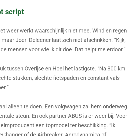
t script
 het weer werkt waarschijnlijk niet mee. Wind en regen
maar Joeri Deleener laat zich niet afschrikken. “Kijk,
 de mensen voor wie ik dit doe. Dat helpt me erdoor.”
uk tussen Overijse en Hoei het lastigste. “Na 300 km
rechte stukken, slechte fietspaden en constant vals
er.”
emaal alleen te doen. Een volgwagen zal hem onderweg
ntale steun. En ook partner ABUS is er weer bij. Voor
e helmproducent een topmodel ter beschikking. “Ik
meChanger of de Airbreaker. Aerodynamica of