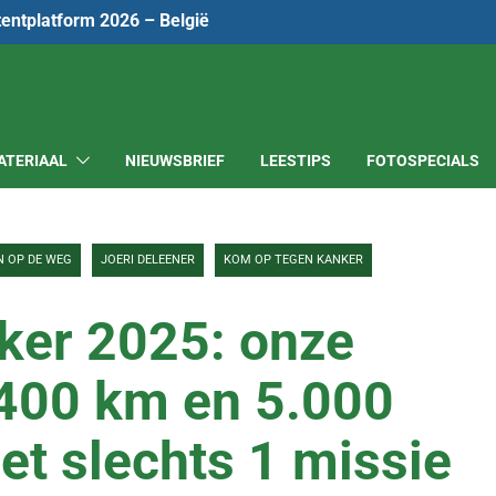
tentplatform 2026 – België
ATERIAAL
NIEUWSBRIEF
LEESTIPS
FOTOSPECIALS
N OP DE WEG
JOERI DELEENER
KOM OP TEGEN KANKER
ker 2025: onze
 400 km en 5.000
t slechts 1 missie