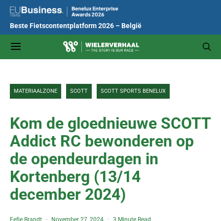
Beste Fietscontentplatform 2026 – België
MATERIAALZONE
SCOTT
SCOTT SPORTS BENELUX
Kom de gloednieuwe SCOTT
Addict RC bewonderen op
de opendeurdagen in
Kortenberg (13/14
december 2024)
Eefje Brandt
November 27, 2024
3 Minute Read