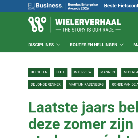
Beste Fietscon
DISCIPLINES
ROUTES EN HELLINGEN
M
BELOFTEN
ELITE
INTERVIEW
MANNEN
NEDERL
DE JONGE RENNER
MARTIJN RASENBERG
RONDE VAN DE
Laatste jaars be
deze zomer zijn 