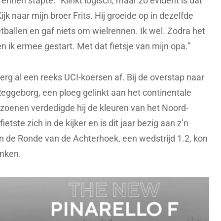
ennen stapte. “Klinkt logisch, maar zo evident is dat
ijk naar mijn broer Frits. Hij groeide op in dezelfde
etballen en gaf niets om wielrennen. Ik wel. Zodra het
en ik ermee gestart. Met dat fietsje van mijn opa.”
erg al een reeks UCI-koersen af. Bij de overstap naar
Reggeborg, een ploeg gelinkt aan het continentale
izoenen verdedigde hij de kleuren van het Noord-
tste zich in de kijker en is dit jaar bezig aan z’n
In de Ronde van de Achterhoek, een wedstrijd 1.2, kon
enken.