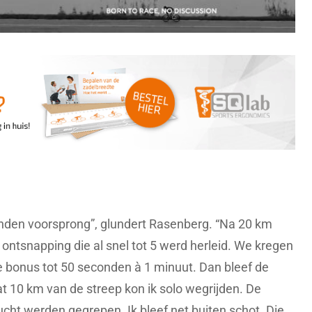
onden voorsprong”, glundert Rasenberg. “Na 20 km
n ontsnapping die al snel tot 5 werd herleid. We kregen
ie bonus tot 50 seconden à 1 minuut. Dan bleef de
 10 km van de streep kon ik solo wegrijden. De
ucht werden gegrepen. Ik bleef net buiten schot. Die