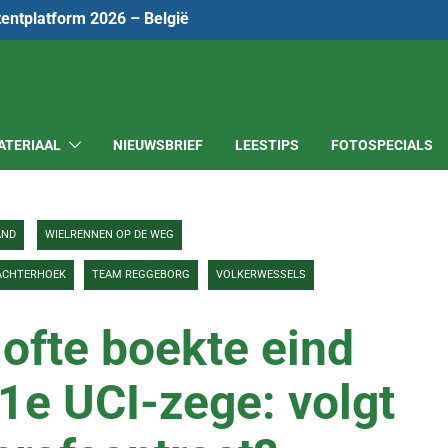
tentplatform 2026 – België
ATERIAAL
NIEUWSBRIEF
LEESTIPS
FOTOSPECIALS
AND
WIELRENNEN OP DE WEG
 ACHTERHOEK
TEAM REGGEBORG
VOLKERWESSELS
lofte boekte eind
1e UCI-zege: volgt