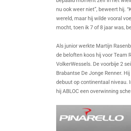
bepaald moment zelf in het wielr
nu ook weer niet”, beweert hij. “K
wereld, maar hij wilde vooral vo
mocht, toen ik 7 of 8 jaar was, b
Als junior werkte Martijn Rasenb
de beloften koos hij voor Team 
VolkerWessels. De voorbije 2 se
Brabantse De Jonge Renner. Hij fie
debuut op continentaal niveau. 
hij ABLOC een overwinning sch