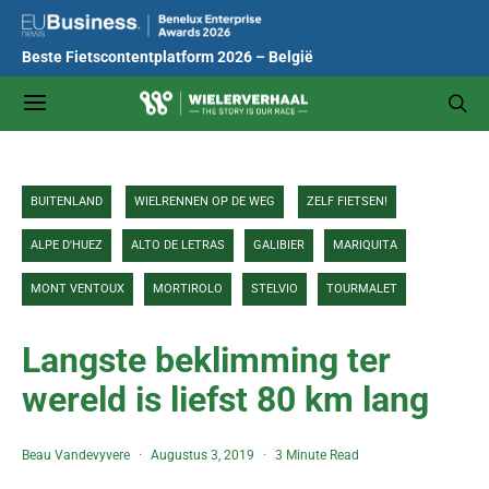
Beste Fietscontentplatform 2026 – België
BUITENLAND
WIELRENNEN OP DE WEG
ZELF FIETSEN!
ALPE D'HUEZ
ALTO DE LETRAS
GALIBIER
MARIQUITA
MONT VENTOUX
MORTIROLO
STELVIO
TOURMALET
Langste beklimming ter
wereld is liefst 80 km lang
Beau Vandevyvere
Augustus 3, 2019
3 Minute Read