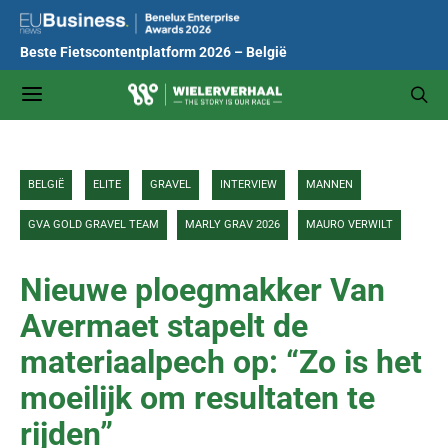
Beste Fietscontentplatform 2026 – België
BELGIË
ELITE
GRAVEL
INTERVIEW
MANNEN
GVA GOLD GRAVEL TEAM
MARLY GRAV 2026
MAURO VERWILT
Nieuwe ploegmakker Van
Avermaet stapelt de
materiaalpech op: “Zo is het
moeilijk om resultaten te
rijden”