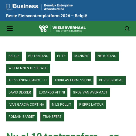
Beste Fietscontentplatform 2026 – België
BELGIË
BUITENLAND
ELITE
MANNEN
NEDERLAND
WIELRENNEN OP DE WEG
ALESSANDRO FANCELLU
ANDREAS LEKNESSUND
CHRIS FROOME
DAVID DEKKER
EDOARDO AFFINI
GREG VAN AVERMAET
IVAN GARCIA CORTINA
NILS POLLIT
PIERRE LATOUR
ROMAIN BARDET
TRANSFERS