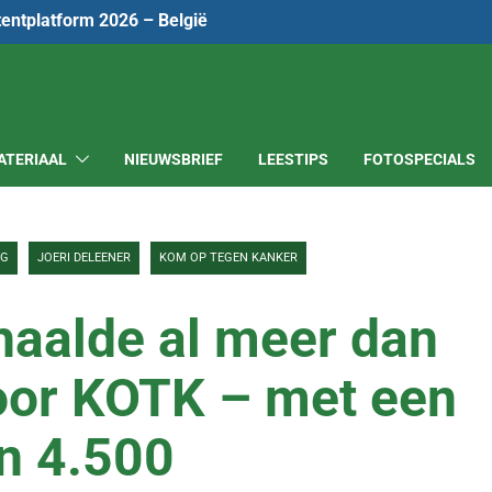
tentplatform 2026 – België
ATERIAAL
NIEUWSBRIEF
LEESTIPS
FOTOSPECIALS
EG
JOERI DELEENER
KOM OP TEGEN KANKER
haalde al meer dan
oor KOTK – met een
en 4.500