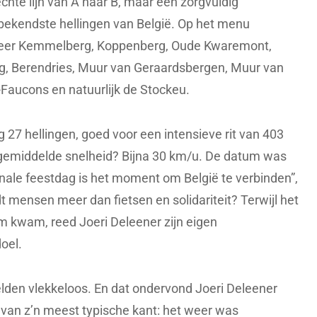
chte lijn van A naar B, maar een zorgvuldig
 bekendste hellingen van België. Op het menu
meer Kemmelberg, Koppenberg, Oude Kwaremont,
rg, Berendries, Muur van Geraardsbergen, Muur van
Faucons en natuurlijk de Stockeu.
 27 hellingen, goed voor een intensieve rit van 403
gemiddelde snelheid? Bijna 30 km/u. De datum was
onale feestdag is het moment om België te verbinden”,
dt mensen meer dan fietsen en solidariteit? Terwijl het
em kwam, reed Joeri Deleener zijn eigen
oel.
lden vlekkeloos. En dat ondervond Joeri Deleener
h van z’n meest typische kant: het weer was