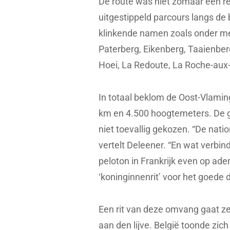
De route was niet zomaar een re
uitgestippeld parcours langs de
klinkende namen zoals onder 
Paterberg, Eikenberg, Taaienbe
Hoei, La Redoute, La Roche-aux-
In totaal beklom de Oost-Vlaming
km en 4.500 hoogtemeters. De 
niet toevallig gekozen. “De nati
vertelt Deleener. “En wat verbin
peloton in Frankrijk even op ad
‘koninginnenrit’ voor het goede d
Een rit van deze omvang gaat ze
aan den lijve. België toonde zic