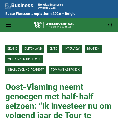
Beste Fietscontentplatform 2026 – België
BELGIË
BUITENLAND
ELITE
INTERVIEW
MANNEN
WIELRENNEN OP DE WEG
ISRAEL CYCLING ACADEMY
TOM VAN ASBROECK
Oost-Vlaming neemt
genoegen met half-half
seizoen: “Ik investeer nu om
volgend jaar de Tour te