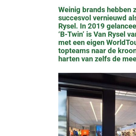
Weinig brands hebben zi
succesvol vernieuwd al
Rysel. In 2019 gelanceer
‘B-Twin’ is Van Rysel 
met een eigen WorldTou
topteams naar de kroon 
harten van zelfs de mee