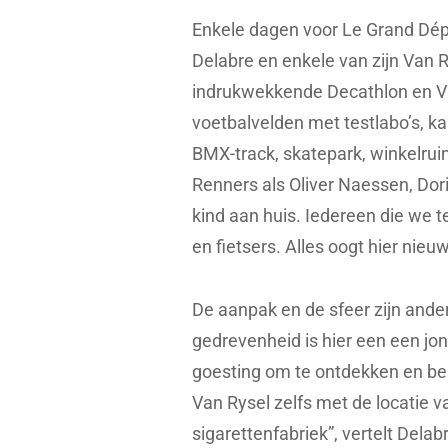
Enkele dagen voor Le Grand Dép
Delabre en enkele van zijn Van R
indrukwekkende Decathlon en Va
voetbalvelden met testlabo’s, k
BMX-track, skatepark, winkelrui
Renners als Oliver Naessen, Dor
kind aan huis. Iedereen die we 
en fietsers. Alles oogt hier nieuw
De aanpak en de sfeer zijn ande
gedrevenheid is hier een een jon
goesting om te ontdekken en bes
Van Rysel zelfs met de locatie v
sigarettenfabriek”, vertelt Dela