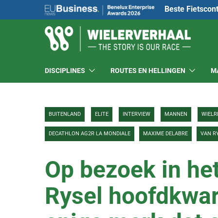
Beste Fietscon
DISCIPLINES
ROUTES EN HELLINGEN
M
BUITENLAND
ELITE
INTERVIEW
MANNEN
WIELR
DECATHLON AG2R LA MONDIALE
MAXIME DELABRE
VAN R
Op bezoek in he
Rysel hoofdkwart