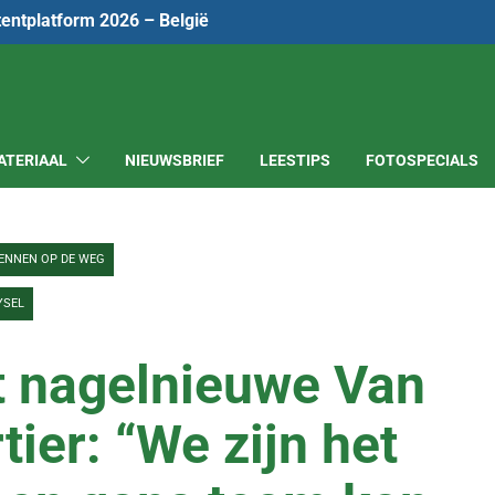
tentplatform 2026 – België
ATERIAAL
NIEUWSBRIEF
LEESTIPS
FOTOSPECIALS
ENNEN OP DE WEG
YSEL
t nagelnieuwe Van
ier: “We zijn het