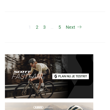
Berichten
1
2
3
…
5
Next
paginering