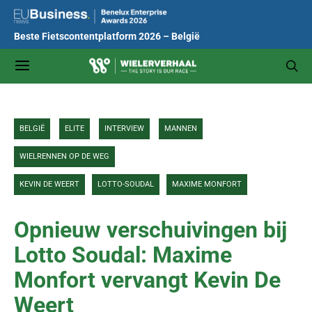
Beste Fietscontentplatform 2026 – België
BELGIË
ELITE
INTERVIEW
MANNEN
WIELRENNEN OP DE WEG
KEVIN DE WEERT
LOTTO-SOUDAL
MAXIME MONFORT
Opnieuw verschuivingen bij
Lotto Soudal: Maxime
Monfort vervangt Kevin De
Weert