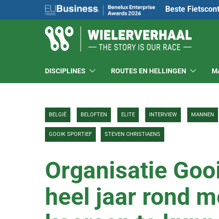
Beste Fietscon
DISCIPLINES
ROUTES EN HELLINGEN
M
BELGIË
BELOFTEN
ELITE
INTERVIEW
MANNEN
GOOIK SPORTIEF
STEVEN CHRISTIAENS
Organisatie Gooi
heel jaar rond 