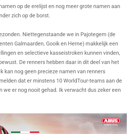
 namen op de erelijst en nog meer grote namen aan
nder zich op de borst.
tgezonden. Niettegenstaande we in Pajotegem (de
nten Galmaarden, Gooik en Herne) makkelijk een
ellingen en selectieve kasseistroken kunnen vinden,
bewust. De renners hebben daar in dit deel van het
Ik kan nog geen precieze namen van renners
 melden dat er minstens 10 WorldTour-teams aan de
en we er nog nooit gehad. Ik verwacht dus zeker een