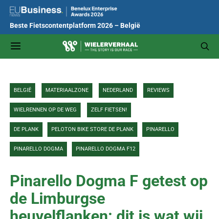
Beste Fietscontentplatform 2026 – België
BELGIË
MATERIAALZONE
NEDERLAND
REVIEWS
WIELRENNEN OP DE WEG
ZELF FIETSEN!
DE PLANK
PELOTON BIKE STORE DE PLANK
PINARELLO
PINARELLO DOGMA
PINARELLO DOGMA F12
Pinarello Dogma F getest op
de Limburgse
heuvelflanken: dit is wat wij