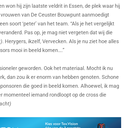
n won hij zijn laatste veldrit in Essen, de plek waar hij
e vrouwen van De Ceuster Bouwpunt aanmoedigt
n soort ‘peter’ van het team. “Als je het vergelijkt
 veranderd. Pas op, je mag niet vergeten dat wij die
t)
. Herygers, ikzelf, Vervecken. Als je nu ziet hoe alles
nsors mooi in beeld komen….”
ssioneler geworden. Ook het materiaal. Mocht ik nu
dperk, dan zou ik er enorm van hebben genoten. Schone
 sponsoren die goed in beeld komen. Alhoewel, ik mag
t er momenteel iemand rondloopt op de cross die
lacht)