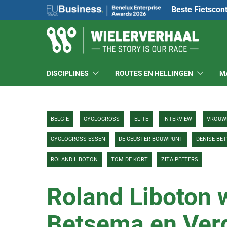
Beste Fietscon
DISCIPLINES
ROUTES EN HELLINGEN
M
BELGIË
CYCLOCROSS
ELITE
INTERVIEW
VROUW
CYCLOCROSS ESSEN
DE CEUSTER BOUWPUNT
DENISE BE
ROLAND LIBOTON
TOM DE KORT
ZITA PEETERS
Roland Liboton 
Betsema en Verd