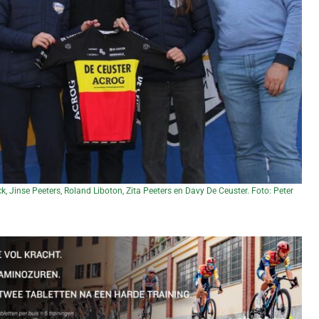
k, Jinse Peeters, Roland Liboton, Zita Peeters en Davy De Ceuster. Foto: Peter