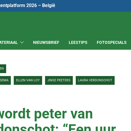
tentplatform 2026 – België
ATERIAAL
NIEUWSBRIEF
LEESTIPS
FOTOSPECIALS
EN
TSEMA
ELLEN VAN LOY
JINSE PEETERS
LAURA VERDONSCHOT
wordt peter van
onschot: “Een uur