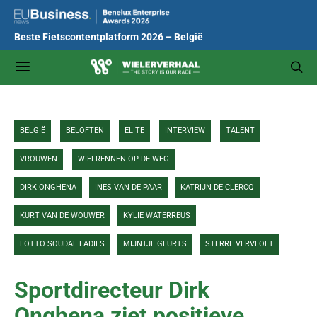
Beste Fietscontentplatform 2026 – België
BELGIË
BELOFTEN
ELITE
INTERVIEW
TALENT
VROUWEN
WIELRENNEN OP DE WEG
DIRK ONGHENA
INES VAN DE PAAR
KATRIJN DE CLERCQ
KURT VAN DE WOUWER
KYLIE WATERREUS
LOTTO SOUDAL LADIES
MIJNTJE GEURTS
STERRE VERVLOET
Sportdirecteur Dirk
Onghena ziet positieve