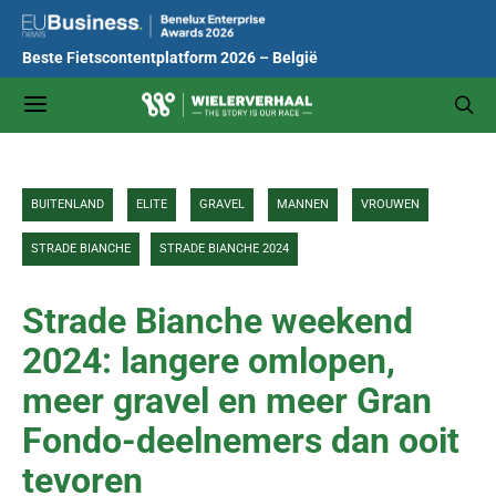
Beste Fietscontentplatform 2026 – België
BUITENLAND
ELITE
GRAVEL
MANNEN
VROUWEN
STRADE BIANCHE
STRADE BIANCHE 2024
Strade Bianche weekend
2024: langere omlopen,
meer gravel en meer Gran
Fondo-deelnemers dan ooit
tevoren