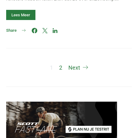
Lees Meer
Share
Berichten
1
2
Next
paginering