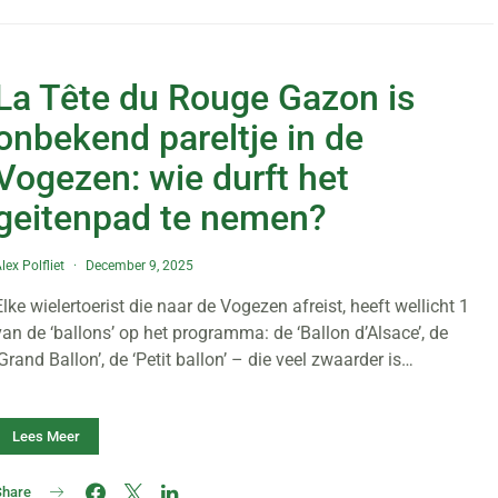
La Tête du Rouge Gazon is
onbekend pareltje in de
Vogezen: wie durft het
geitenpad te nemen?
lex Polfliet
December 9, 2025
Elke wielertoerist die naar de Vogezen afreist, heeft wellicht 1
van de ‘ballons’ op het programma: de ‘Ballon d’Alsace’, de
‘Grand Ballon’, de ‘Petit ballon’ – die veel zwaarder is…
Lees Meer
Share