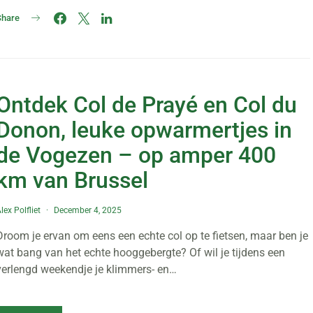
Share
Ontdek Col de Prayé en Col du
Donon, leuke opwarmertjes in
de Vogezen – op amper 400
km van Brussel
lex Polfliet
December 4, 2025
Droom je ervan om eens een echte col op te fietsen, maar ben je
wat bang van het echte hooggebergte? Of wil je tijdens een
verlengd weekendje je klimmers- en…