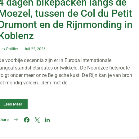
4 dagen bikepacken langs de
Moezel, tussen de Col du Petit
Drumont en de Rijnmonding in
Koblenz
lex Polfliet
Juli 22, 2026
De voorbije decennia zijn er in Europa internationale
langeafstandsfietsroutes ontwikkeld. De Noordzee-fietsroute
volgt onder meer onze Belgische kust. De Rijn kan je van bron
tot mondig volgen. Idem met de…
Lees Meer
Share