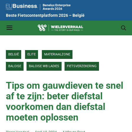
Beste Fietscontentplatform 2026 – België
BELGIË
ELITE
MATERIAALZONE
BALOISE
BALOISE WB LADIES
FIETSVERZEKERING
Tips om gauwdieven te snel
af te zijn: beter diefstal
voorkomen dan diefstal
moeten oplossen