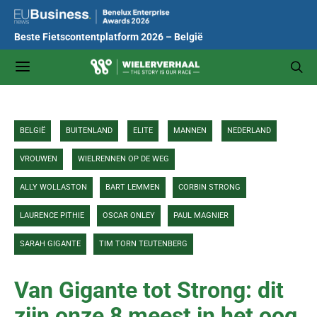
Beste Fietscontentplatform 2026 – België
BELGIË
BUITENLAND
ELITE
MANNEN
NEDERLAND
VROUWEN
WIELRENNEN OP DE WEG
ALLY WOLLASTON
BART LEMMEN
CORBIN STRONG
LAURENCE PITHIE
OSCAR ONLEY
PAUL MAGNIER
SARAH GIGANTE
TIM TORN TEUTENBERG
Van Gigante tot Strong: dit
zijn onze 8 meest in het oog