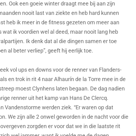
en. Ook een goeie winter draagt mee bij aan zijn
 maanden nooit last van ziekte en heb hard kunnen
ast heb ik meer in de fitness gezeten om meer aan
ts wat ik voordien wel al deed, maar nooit lang heb
alpartijen. Ik denk dat al die dingen samen er toe
 al beter verliep”, geeft hij eerlijk toe.
week vol ups en downs voor de renner van Flanders-
s en trok in rit 4 naar Alhaurín de la Torre mee in de
 streep moest Clynhens laten begaan. De dag nadien
rige renner uit het kamp van Hans De Clercq.
an Vandenstorme werden ziek. “Er waren op dat
n. We zijn alle 2 onwel geworden in de nacht voor die
 overgeven zorgden er voor dat we in die laatste rit
 zich wel jammer, want ik voelde me de dagen