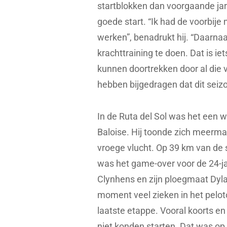
startblokken dan voorgaande jar
goede start. “Ik had de voorbije
werken”, benadrukt hij. “Daarna
krachttraining te doen. Dat is ie
kunnen doortrekken door al die v
hebben bijgedragen dat dit seizoen
In de Ruta del Sol was het een 
Baloise. Hij toonde zich meermaal
vroege vlucht. Op 39 km van de
was het game-over voor de 24-ja
Clynhens en zijn ploegmaat Dyl
moment veel zieken in het peloto
laatste etappe. Vooral koorts en
niet konden starten. Dat was op