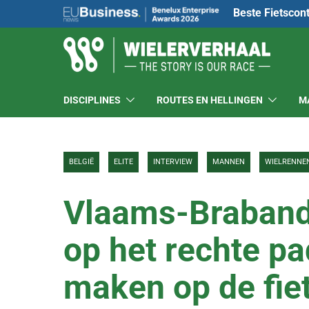
Beste Fietscon
DISCIPLINES
ROUTES EN HELLINGEN
M
BELGIË
ELITE
INTERVIEW
MANNEN
WIELRENNE
Vlaams-Brabande
op het rechte pad
maken op de fie