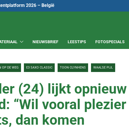
tentplatform 2026 – België
ATERIAAL
NIEUWSBRIEF
LEESTIPS
FOTOSPECIALS
N OP DE WEG
E3 SAXO CLASSIC
TOON CLYNHENS
WAALSE PIJL
r (24) lijkt opnieuw
: “Wil vooral plezier
ts, dan komen