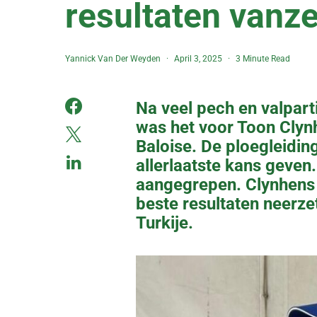
resultaten vanze
Yannick Van Der Weyden
April 3, 2025
3 Minute Read
Na veel pech en valpart
was het voor Toon Clynh
Baloise. De ploegleidi
allerlaatste kans geven
aangegrepen. Clynhens w
beste resultaten neerz
Turkije.