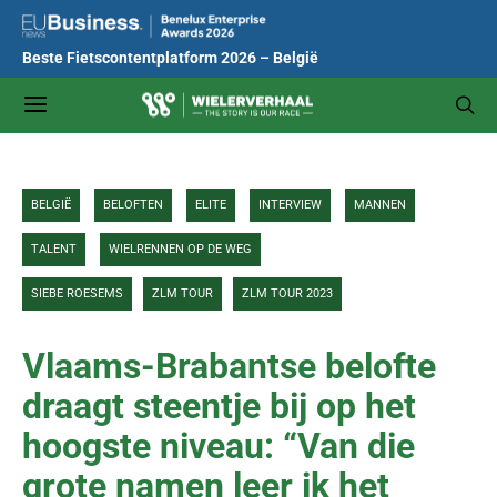
Beste Fietscontentplatform 2026 – België
BELGIË
BELOFTEN
ELITE
INTERVIEW
MANNEN
TALENT
WIELRENNEN OP DE WEG
SIEBE ROESEMS
ZLM TOUR
ZLM TOUR 2023
Vlaams-Brabantse belofte
draagt steentje bij op het
hoogste niveau: “Van die
grote namen leer ik het