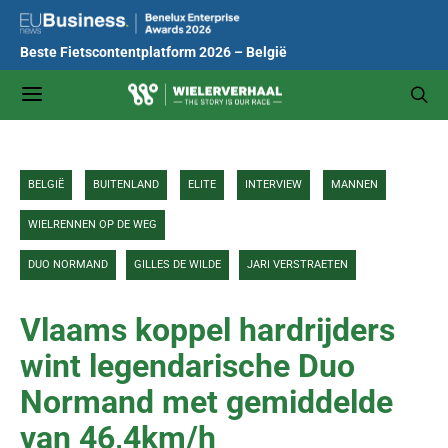
Beste Fietscontentplatform 2026 – België
BELGIË
BUITENLAND
ELITE
INTERVIEW
MANNEN
WIELRENNEN OP DE WEG
DUO NORMAND
GILLES DE WILDE
JARI VERSTRAETEN
Vlaams koppel hardrijders
wint legendarische Duo
Normand met gemiddelde
van 46,4km/h