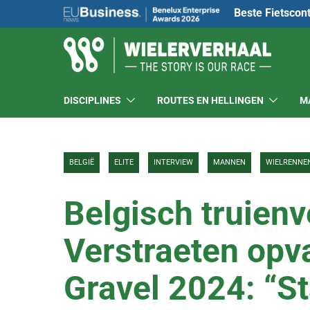
Beste Fietscon
DISCIPLINES
ROUTES EN HELLINGEN
M
BELGIË
ELITE
INTERVIEW
MANNEN
WIELRENNE
Belgisch truien
Verstraeten op
Gravel 2024: “St