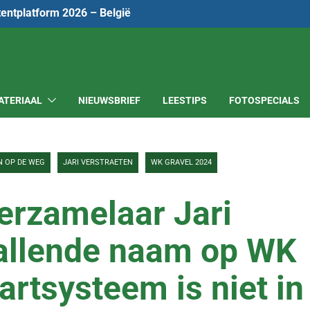
tentplatform 2026 – België
ATERIAAL
NIEUWSBRIEF
LEESTIPS
FOTOSPECIALS
N OP DE WEG
JARI VERSTRAETEN
WK GRAVEL 2024
verzamelaar Jari
vallende naam op WK
artsysteem is niet in