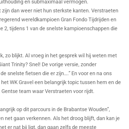
id, uithouding en submaximaal vermogen.
t zijn dan weer niet hun sterkste kanten. Verstraeten
l: regerend wereldkampioen Gran Fondo Tijdrijden en
te 2, tijdens 1 van de snelste kampioenschappen die
, zo blijkt. Al vroeg in het gesprek wil hij weten met
 Giant Trinity? Snel! De vorige versie, zonder
 de snelste fietsen die er zijn….” En voor en na ons
het WK Gravel een belangrijk topic tussen hem en de
 Gentse team waar Verstraeten voor rijdt.
ngrijk op dit parcours in de Brabantse Wouden”,
n net gaan verkennen. Als het droog blijft, dan kan je
het er nat bij ligt, dan gaan zelfs de meeste