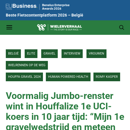
Beste Fietscontentplatform 2026 – België
BELGIË
ELITE
GRAVEL
INTERVIEW
VROUWEN
WIELRENNEN OP DE WEG
HOUFFA GRAVEL 2024
HUMAN POWERED HEALTH
ROMY KASPER
Voormalig Jumbo-renster
wint in Houffalize 1e UCI-
koers in 10 jaar tijd: “Mijn 1e
gravelwedstrijd en meteen