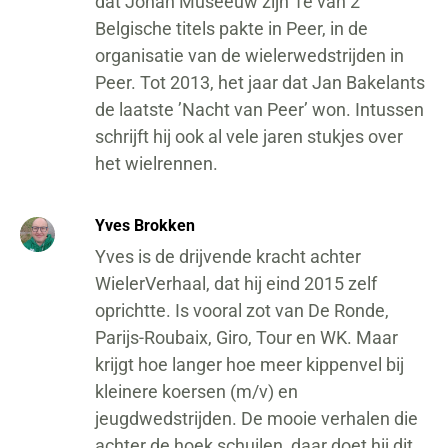
dat Johan Museeuw zijn 1e van 2
Belgische titels pakte in Peer, in de
organisatie van de wielerwedstrijden in
Peer. Tot 2013, het jaar dat Jan Bakelants
de laatste ’Nacht van Peer’ won. Intussen
schrijft hij ook al vele jaren stukjes over
het wielrennen.
Yves Brokken
Yves is de drijvende kracht achter
WielerVerhaal, dat hij eind 2015 zelf
oprichtte. Is vooral zot van De Ronde,
Parijs-Roubaix, Giro, Tour en WK. Maar
krijgt hoe langer hoe meer kippenvel bij
kleinere koersen (m/v) en
jeugdwedstrijden. De mooie verhalen die
achter de hoek schuilen, daar doet hij dit