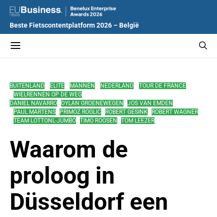
Beste Fietscontentplatform 2026 – België
BUITENLAND
ELITE
MANNEN
NEDERLAND
TOUR DE FRANCE
WIELRENNEN OP DE WEG
DANIEL NAVARRO
DYLAN GROENEWEGEN
JOS VAN EMDEN
PAUL MARTENS
PRIMOZ ROGLIC
ROBERT GESINK
ROBERT WAGNER
TEAM LOTTONL-JUMBO
TIMO ROOSEN
TOM LEEZER
Waarom de
proloog in
Düsseldorf een