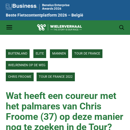
Beste Fietscontentplatform 2026 – België
BUITENLAND
ELITE
MANNEN
TOUR DE FRANCE
WIELRENNEN OP DE WEG
CHRIS FROOME
TOUR DE FRANCE 2022
Wat heeft een coureur met
het palmares van Chris
Froome (37) op deze manier
nog te zoeken in de Tour?