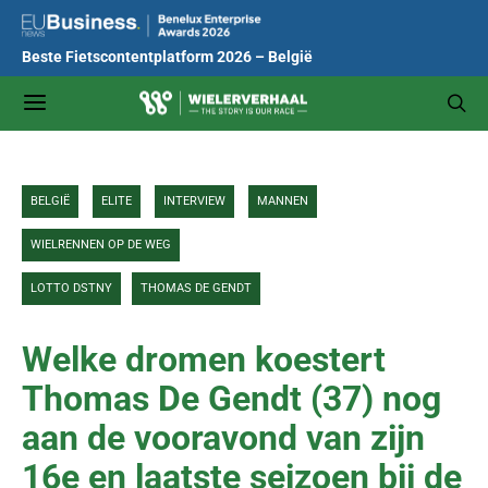
Beste Fietscontentplatform 2026 – België
BELGIË
ELITE
INTERVIEW
MANNEN
WIELRENNEN OP DE WEG
LOTTO DSTNY
THOMAS DE GENDT
Welke dromen koestert
Thomas De Gendt (37) nog
aan de vooravond van zijn
16e en laatste seizoen bij de