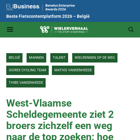
Beste Fietscontentplatform 2026 – België
BELGIË
MANNEN
TALENT
WIELRENNEN OP DE WEG
ISOREX CYCLING TEAM
MATHIS VANDENHEEDE
THIBE VANDENHEEDE
West-Vlaamse
Scheldegemeente ziet 2
broers zichzelf een weg
naar de top zoeken: hoe