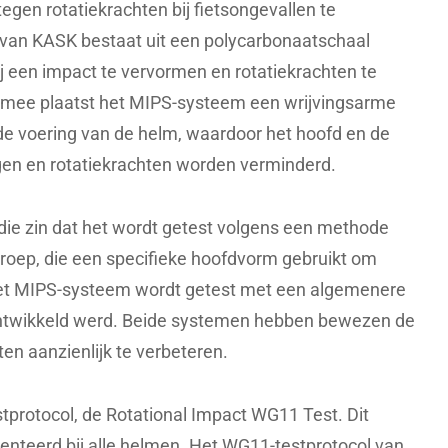
en rotatiekrachten bij fietsongevallen te
van KASK bestaat uit een polycarbonaatschaal
j een impact te vervormen en rotatiekrachten te
ermee plaatst het MIPS-systeem een wrijvingsarme
de voering van de helm, waardoor het hoofd en de
en en rotatiekrachten worden verminderd.
die zin dat het wordt getest volgens een methode
oep, die een specifieke hoofdvorm gebruikt om
Het MIPS-systeem wordt getest met een algemenere
ontwikkeld werd. Beide systemen hebben bewezen de
en aanzienlijk te verbeteren.
stprotocol, de Rotational Impact WG11 Test. Dit
enteerd bij alle helmen. Het WG11-testprotocol van