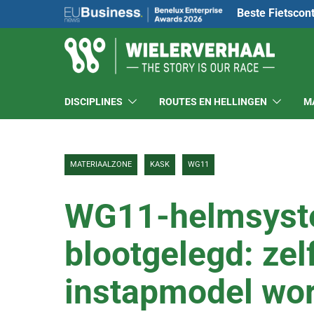
Beste Fietscon
DISCIPLINES
ROUTES EN HELLINGEN
M
MATERIAALZONE
KASK
WG11
WG11-helmsyst
blootgelegd: zelf
instapmodel wor