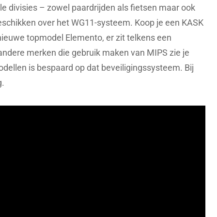
le divisies – zowel paardrijden als fietsen maar ook
beschikken over het WG11-systeem. Koop je een KASK
 nieuwe topmodel Elemento, er zit telkens een
j andere merken die gebruik maken van MIPS zie je
dellen is bespaard op dat beveiligingssysteem. Bij
g.