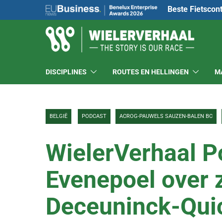
Beste Fietscon
DISCIPLINES
ROUTES EN HELLINGEN
M
BELGIË
PODCAST
ACROG-PAUWELS SAUZEN-BALEN BC
WielerVerhaal 
Evenepoel over z
Deceuninck-Qui