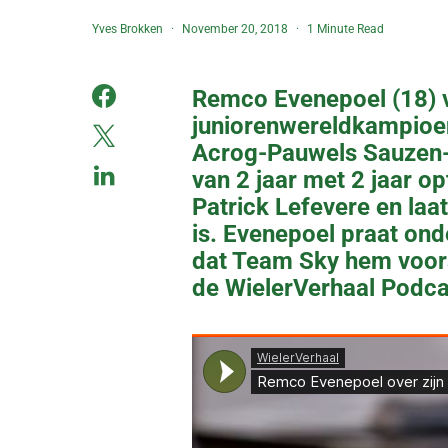
Yves Brokken
November 20, 2018
1 Minute Read
Remco Evenepoel (18) v
juniorenwereldkampioen 
Acrog-Pauwels Sauzen-B
van 2 jaar met 2 jaar o
Patrick Lefevere en laa
is. Evenepoel praat on
dat Team Sky hem voors
de WielerVerhaal Podca