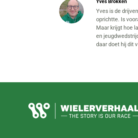
Yves Brokken
Yves is de drijve
oprichtte. Is voo
Maar krijgt hoe l
en jeugdwedstrij
daar doet hij dit 