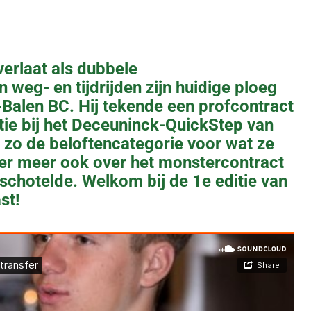
erlaat als dubbele
weg- en tijdrijden zijn huidige ploeg
alen BC. Hij tekende een profcontract
ptie bij het Deceuninck-QuickStep van
t zo de beloftencategorie voor wat ze
der meer ook over het monstercontract
chotelde. Welkom bij de 1e editie van
st!