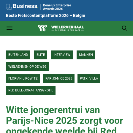
Beste Fietscontentplatform 2026 – België
BUITENLAND
ELITE
INTERVIEW
MANNEN
WIELRENNEN OP DE WEG
FLORIAN LIPOWITZ
PARIJS-NICE 2025
PATXI VILLA
RED BULL-BORA-HANSGROHE
Witte jongerentrui van
Parijs-Nice 2025 zorgt voor
ongekende weelde bij Red