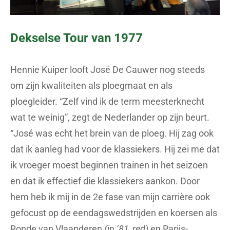
Dekselse Tour van 1977
Hennie Kuiper looft José De Cauwer nog steeds
om zijn kwaliteiten als ploegmaat en als
ploegleider. “Zelf vind ik de term meesterknecht
wat te weinig”, zegt de Nederlander op zijn beurt.
“José was echt het brein van de ploeg. Hij zag ook
dat ik aanleg had voor de klassiekers. Hij zei me dat
ik vroeger moest beginnen trainen in het seizoen
en dat ik effectief die klassiekers aankon. Door
hem heb ik mij in de 2e fase van mijn carrière ook
gefocust op de eendagswedstrijden en koersen als
Ronde van Vlaanderen
(in ’81, red)
en Parijs-