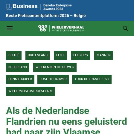
Beste Fietscontentplatform 2026 – België
BELGIË
BUITENLAND
ELITE
LEESTIPS
MANNEN
NEDERLAND
WIELRENNEN OP DE WEG
HENNIE KUIPER
JOSÉ DE CAUWER
TOUR DE FRANCE 1977
WIELERMUSEUM ROESELARE
Als de Nederlandse
Flandrien nu eens geluisterd
had naar zijn Vlaamse